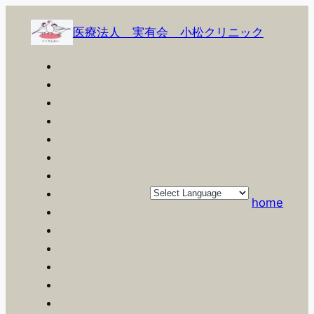
内
容
医療法人 実有会 小松クリニック
を
ス
キ
ッ
プ
home