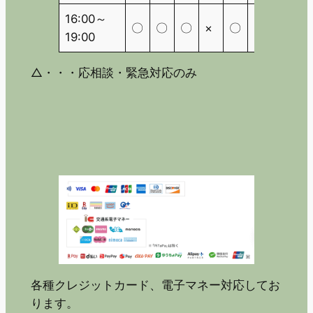
16:00～
〇
〇
〇
×
〇
×
△
19:00
△・・・応相談・緊急対応のみ
各種クレジットカード、電子マネー対応してお
ります。