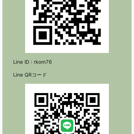
Line ID : rkom76
Line QRコード