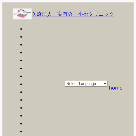
内
容
医療法人 実有会 小松クリニック
を
ス
キ
ッ
プ
home