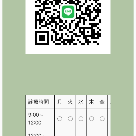
診療時間
月
火
水
木
金
土
日
9:00～
〇
〇
〇
〇
〇
〇
△
12:00
12:00～