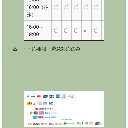
16:00（往
〇
〇
〇
〇
〇
〇
△
診）
16:00～
〇
〇
〇
×
〇
×
△
19:00
△・・・応相談・緊急対応のみ