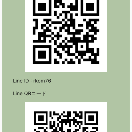
Line ID : rkom76
Line QRコード