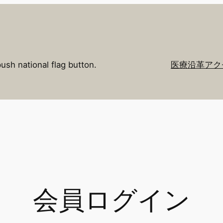
push national flag button.
医療
沿革
アク
会員ログイン