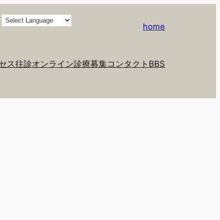
home
セス
往診
オンライン診療
募集
コンタクト
BBS