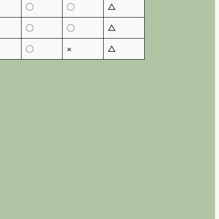
〇
〇
△
〇
〇
△
〇
×
△