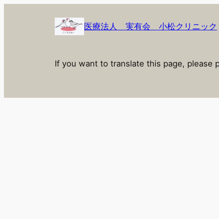
内
容
医療法人 実有会 小松クリニック
を
ス
キ
If you want to translate this page, please 
ッ
プ