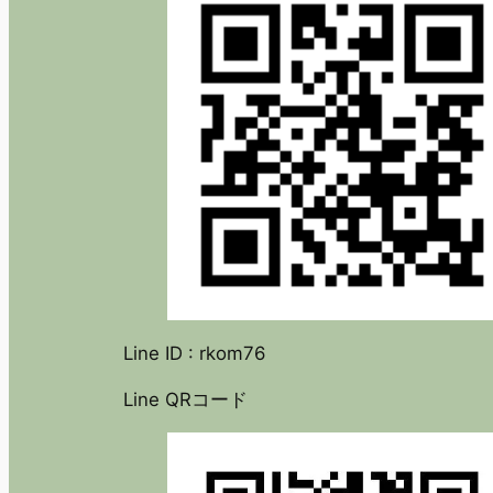
Line ID : rkom76
Line QRコード