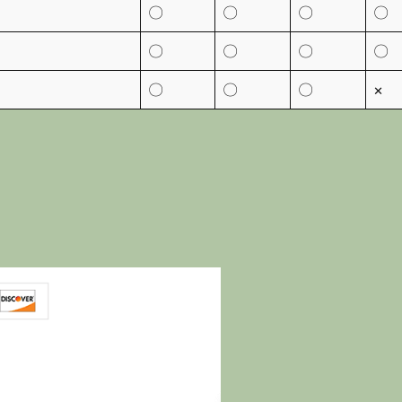
〇
〇
〇
〇
〇
〇
〇
〇
〇
〇
〇
×