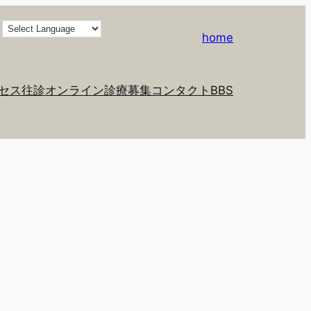
home
セス
往診
オンライン診療
募集
コンタクト
BBS