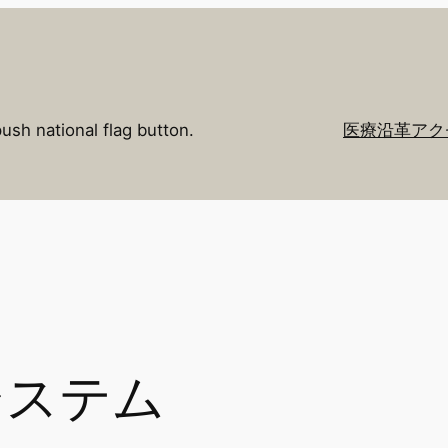
push national flag button.
医療
沿革
アク
システム