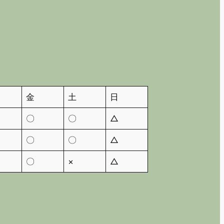
金
土
日
〇
〇
△
〇
〇
△
〇
×
△