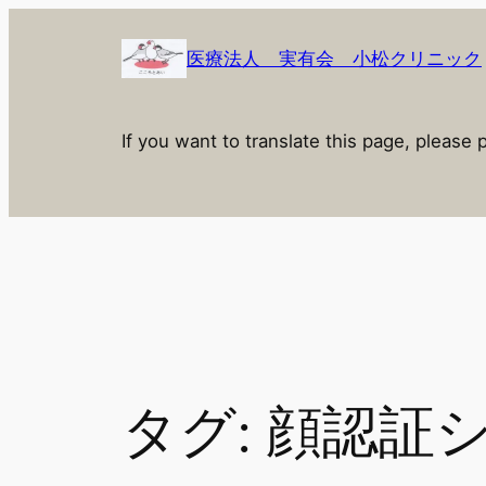
内
容
医療法人 実有会 小松クリニック
を
ス
キ
If you want to translate this page, please 
ッ
プ
タグ:
顔認証