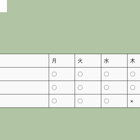
月
火
水
木
〇
〇
〇
〇
〇
〇
〇
〇
〇
〇
〇
×