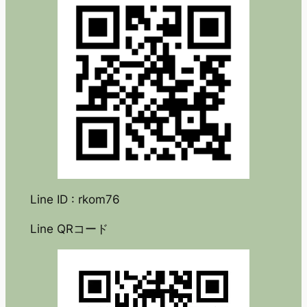
Line ID : rkom76
Line QRコード