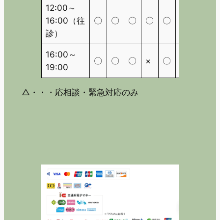
12:00～
16:00（往
〇
〇
〇
〇
〇
〇
△
診）
16:00～
〇
〇
〇
×
〇
×
△
19:00
△・・・応相談・緊急対応のみ