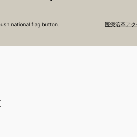
push national flag button.
医療
沿革
アク
療