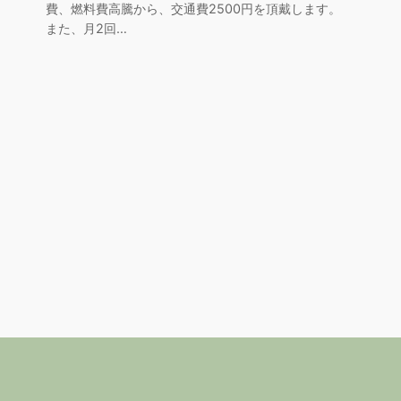
費、燃料費高騰から、交通費2500円を頂戴します。
また、月2回…
り