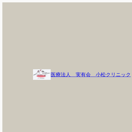
内
容
を
ス
キ
ッ
プ
医療法人 実有会 小松クリニック