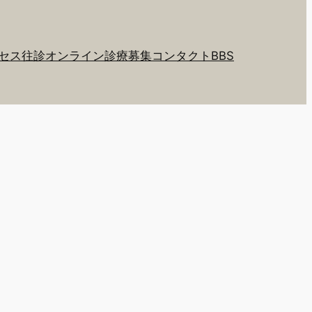
セス
往診
オンライン診療
募集
コンタクト
BBS