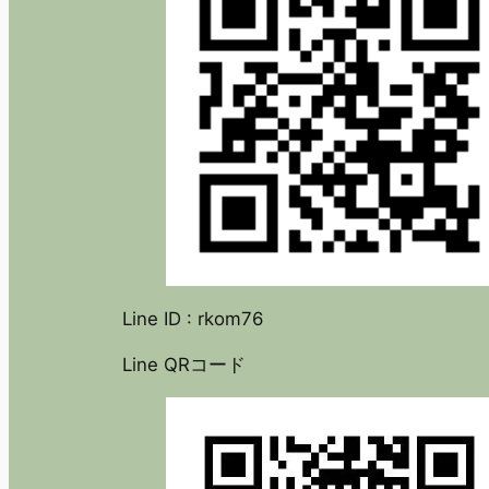
Line ID : rkom76
Line QRコード