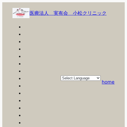
内
容
医療法人 実有会 小松クリニック
を
ス
キ
ッ
プ
home