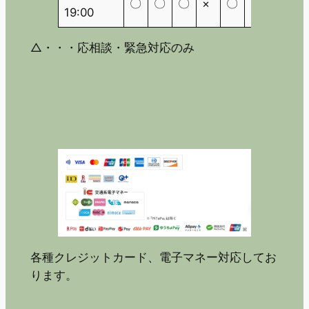
〇
〇
〇
×
〇
×
△
19:00
△・・・応相談・緊急対応のみ
各種クレジットカード、電子マネー対応してお
ります。