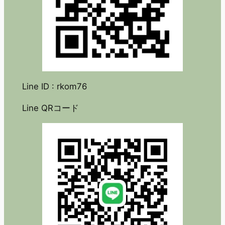
Line ID : rkom76
Line QRコード