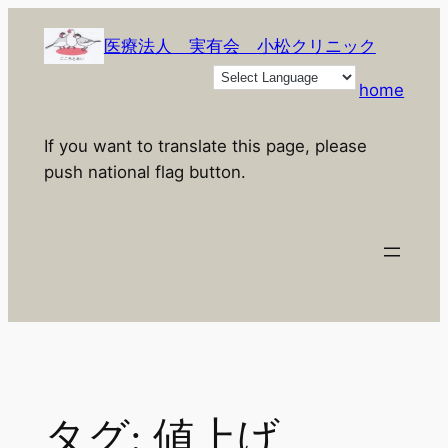
内
容
医療法人 実有会 小松クリニック
を
home
ス
キ
If you want to translate this page, please
ッ
push national flag button.
プ
タグ:
値上げ