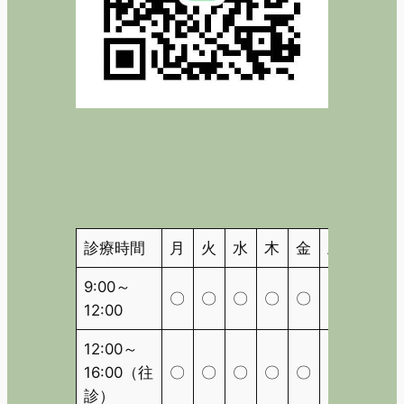
診療時間
月
火
水
木
金
土
日
9:00～
〇
〇
〇
〇
〇
〇
△
12:00
12:00～
16:00（往
〇
〇
〇
〇
〇
〇
△
診）