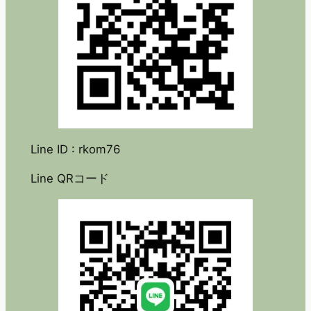
Line ID : rkom76
Line QRコード