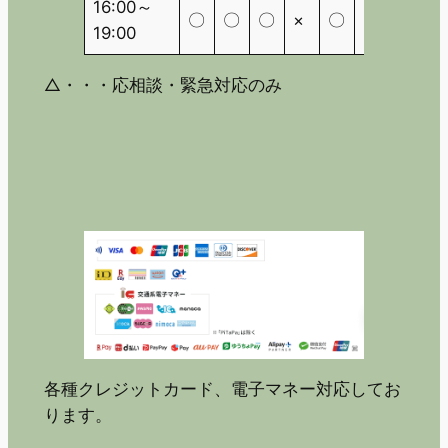
16:00～
〇
〇
〇
×
〇
×
△
19:00
△・・・応相談・緊急対応のみ
各種クレジットカード、電子マネー対応してお
ります。