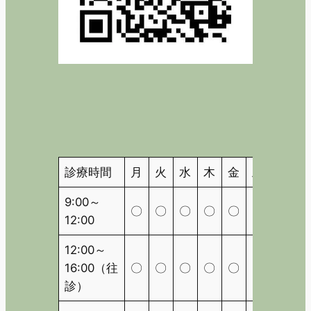
診療時間
月
火
水
木
金
土
日
9:00～
〇
〇
〇
〇
〇
〇
△
12:00
12:00～
16:00（往
〇
〇
〇
〇
〇
〇
△
診）