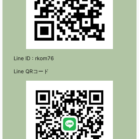
Line ID : rkom76
Line QRコード