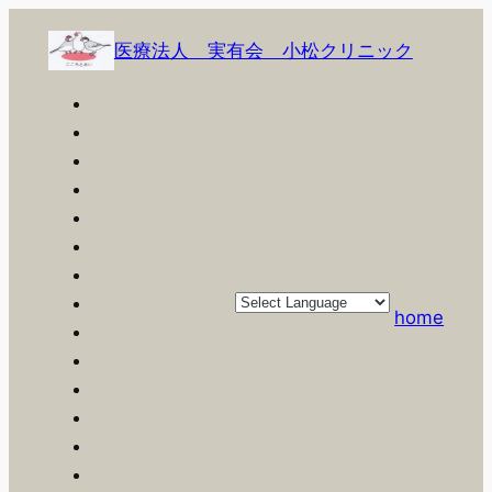
内
容
医療法人 実有会 小松クリニック
を
ス
キ
ッ
プ
home