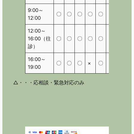
9:00～
〇
〇
〇
〇
〇
〇
△
12:00
12:00～
16:00（往
〇
〇
〇
〇
〇
〇
△
診）
16:00～
〇
〇
〇
×
〇
×
△
19:00
△・・・応相談・緊急対応のみ