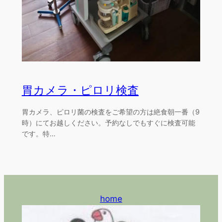
胃カメラ・ピロリ検査
胃カメラ、ピロリ菌の検査をご希望の方は絶食朝一番（9
時）にてお越しください。予約なしでもすぐに検査可能
です。特…
home