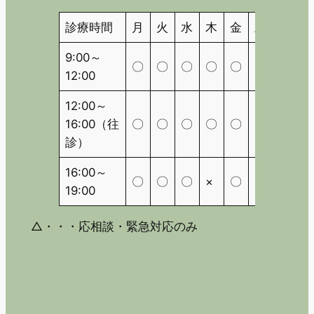
診療時間
月
火
水
木
金
土
日
9:00～
〇
〇
〇
〇
〇
〇
△
12:00
12:00～
16:00（往
〇
〇
〇
〇
〇
〇
△
診）
16:00～
〇
〇
〇
×
〇
×
△
19:00
△・・・応相談・緊急対応のみ