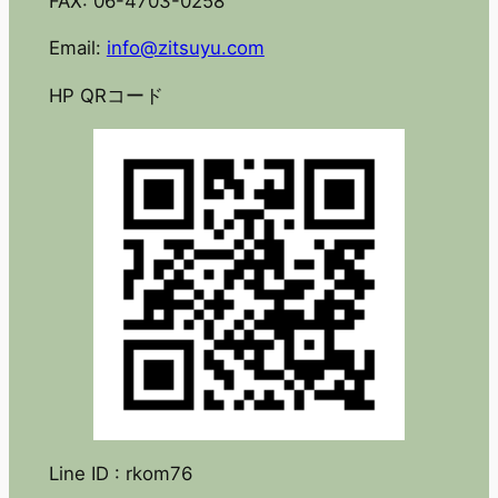
FAX: 06-4703-0258
Email:
info@zitsuyu.com
HP QRコード
Line ID : rkom76