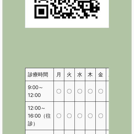
診療時間
月
火
水
木
金
土
日
9:00～
〇
〇
〇
〇
〇
〇
△
12:00
12:00～
16:00（往
〇
〇
〇
〇
〇
〇
△
診）