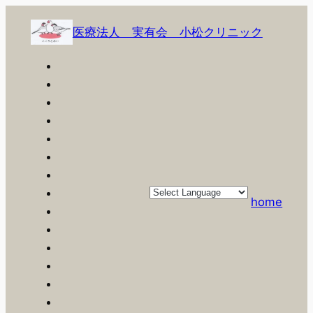
内
容
医療法人 実有会 小松クリニック
を
ス
キ
ッ
プ
home