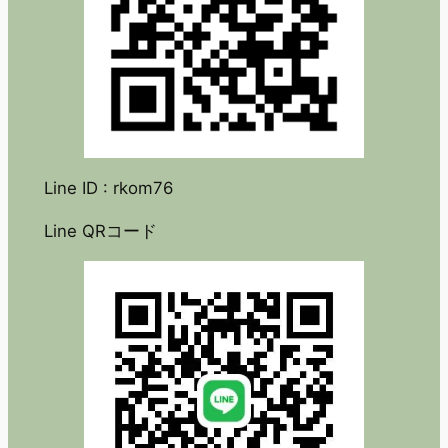
Line ID : rkom76
Line QRコード