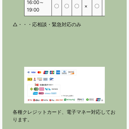
16:00～
〇
〇
〇
×
〇
×
△
19:00
△・・・応相談・緊急対応のみ
各種クレジットカード、電子マネー対応してお
ります。