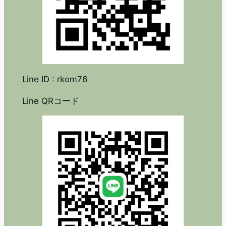
Line ID : rkom76
Line QRコード