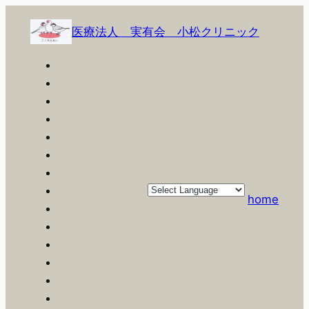
内
容
医療法人 実有会 小松クリニック
を
ス
キ
ッ
プ
home