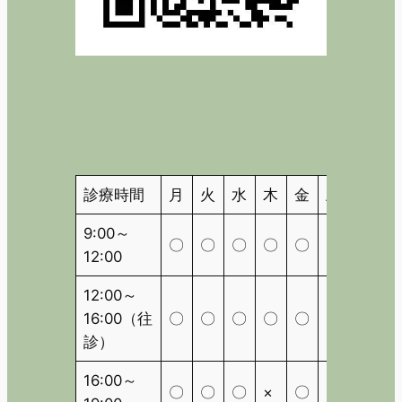
診療時間
月
火
水
木
金
土
日
9:00～
〇
〇
〇
〇
〇
〇
△
12:00
12:00～
16:00（往
〇
〇
〇
〇
〇
〇
△
診）
16:00～
〇
〇
〇
×
〇
×
△