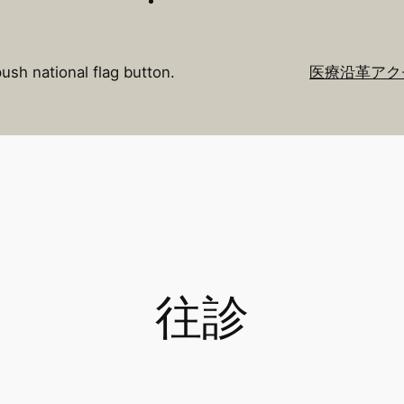
push national flag button.
医療
沿革
アク
往診