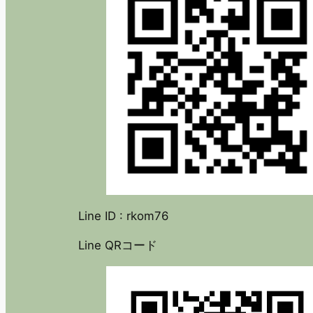
Line ID : rkom76
Line QRコード