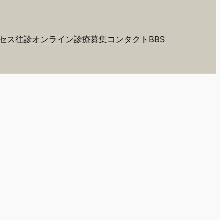
セス
往診
オンライン診療
募集
コンタクト
BBS