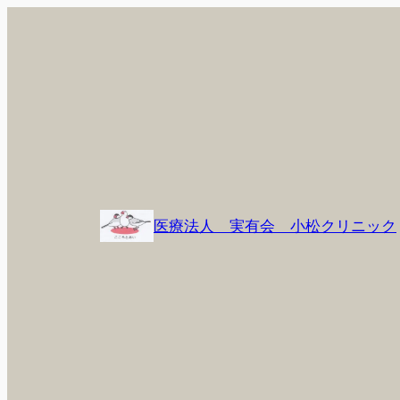
内
容
を
ス
キ
ッ
プ
医療法人 実有会 小松クリニック