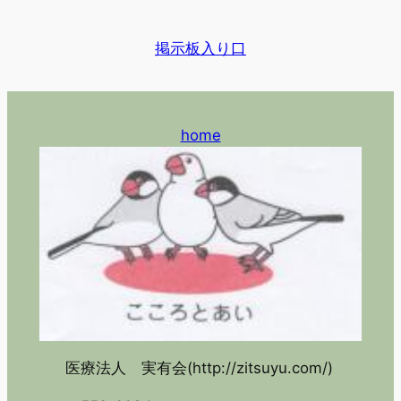
掲示板入り口
home
医療法人 実有会(http://zitsuyu.com/)