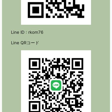
Line ID : rkom76
Line QRコード