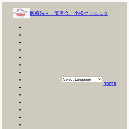
内
容
医療法人 実有会 小松クリニック
を
ス
キ
ッ
プ
home