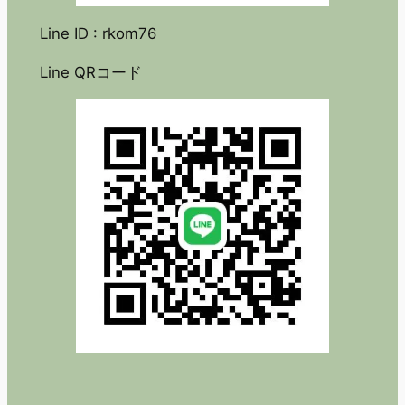
Line ID : rkom76
Line QRコード