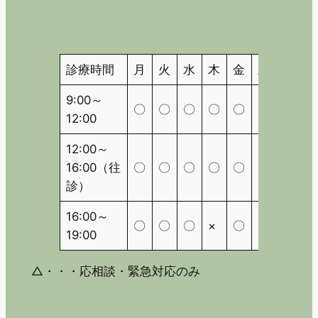
診療時間
月
火
水
木
金
土
日
9:00～
〇
〇
〇
〇
〇
〇
△
12:00
12:00～
16:00（往
〇
〇
〇
〇
〇
〇
△
診）
16:00～
〇
〇
〇
×
〇
×
△
19:00
△・・・応相談・緊急対応のみ